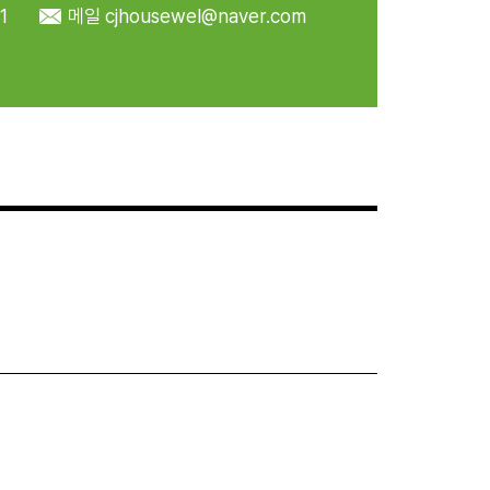
1
메일
cjhousewel@naver.com