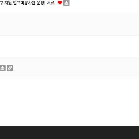
구 지원 깔끄미봉사단 운영] 서류…