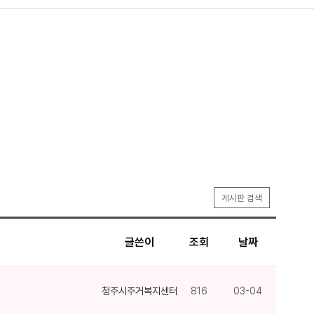
게시판 검색
글쓴이
조회
날짜
청주시주거복지센터
816
03-04