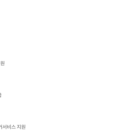
지원
급
거서비스 지원