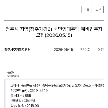
목록
답변
청주시 지역(청주가경6) 국민임대주택 예비입주자
모집(2026.05.15)
청주시주거복지센터
2026-05-15
724 회
0 건
공급정보
청주가경6단지
소재지 : 충청북도 청주시 흥덕구 2순환로1375번길 23(가경동,청주가경6주공
전용면적(㎡) : 36.19~46.19
총 세대수 : 855
난방방식 : 지역난방
입주예정월 : 2018.09