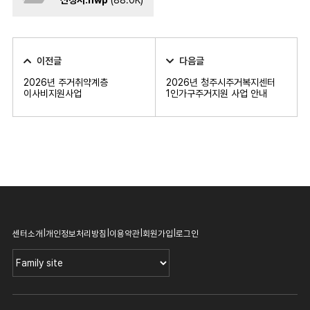
신청서.hwp
(88.0K)
이전글
다음글
2026년 주거취약계층
2026년 청주시주거복지센터
이사비지원사업
1인가구주거지원 사업 안내
|
|
|
|
센터소개
개인정보처리방침
이용약관
회원가입
로그인