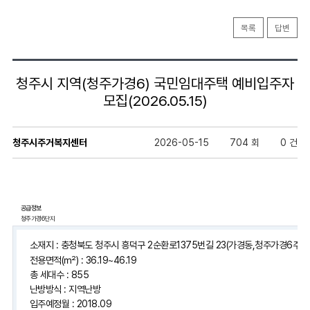
목록
답변
청주시 지역(청주가경6) 국민임대주택 예비입주자
모집(2026.05.15)
청주시주거복지센터
2026-05-15
704 회
0 건
공급정보
청주가경6단지
소재지 : 충청북도 청주시 흥덕구 2순환로1375번길 23(가경동,청주가경6주공
전용면적(㎡) : 36.19~46.19
총 세대수 : 855
난방방식 : 지역난방
입주예정월 : 2018.09