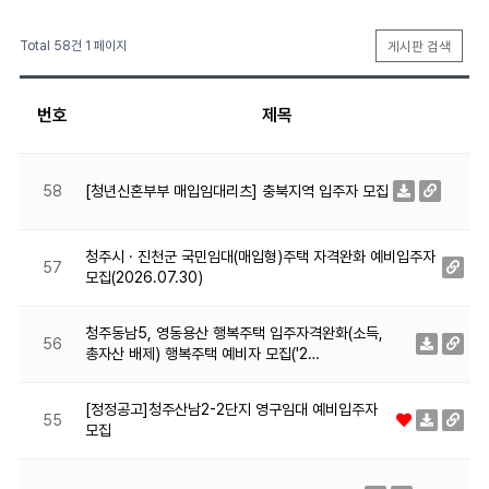
Total 58건
1 페이지
게시판 검색
번호
제목
[청년신혼부부 매입임대리츠] 충북지역 입주자 모집
58
청주시 · 진천군 국민임대(매입형)주택 자격완화 예비입주자
57
모집(2026.07.30)
청주동남5, 영동용산 행복주택 입주자격완화(소득,
56
총자산 배제) 행복주택 예비자 모집('2…
[정정공고]청주산남2-2단지 영구임대 예비입주자
55
모집